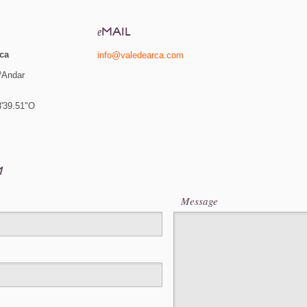
MAIL
e
ca
info@valedearca.com
ºAndar
8'39.51"O
M
Message