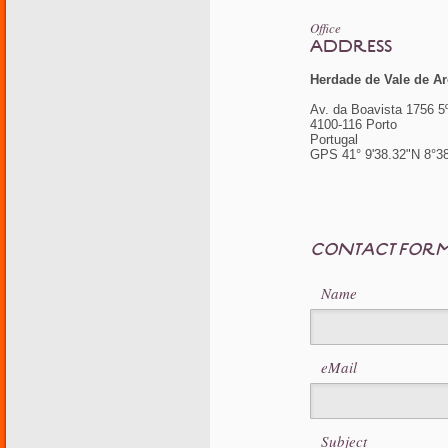
Office
ADDRESS
Herdade de Vale de Ar
Av. da Boavista 1756 5
4100-116 Porto
Portugal
GPS 41° 9'38.32"N 8°3
CONTACT FOR
Name
eMail
Subject