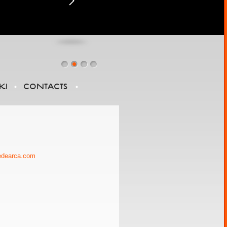
KI
CONTACTS
edearca.com