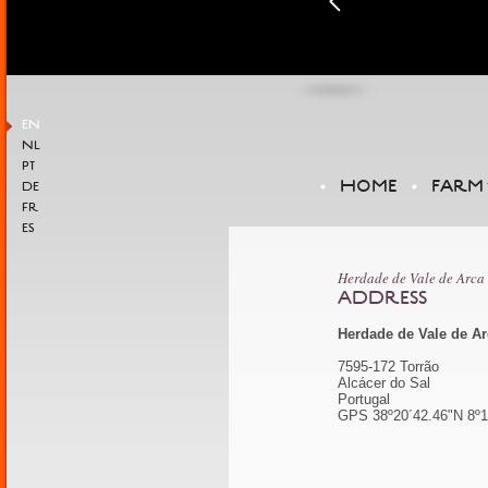
EN
NL
PT
HOME
FARM
DE
FR
ES
Herdade de Vale de Arca
ADDRESS
Herdade de Vale de Ar
7595-172 Torrão
Alcácer do Sal
Portugal
GPS 38º20´42.46"N 8º1